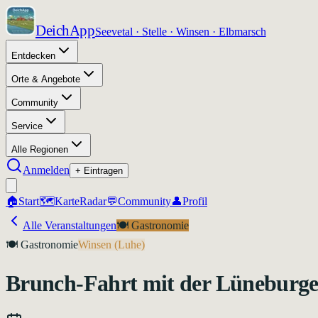
DeichApp
Seevetal · Stelle · Winsen · Elbmarsch
Entdecken
Orte & Angebote
Community
Service
Alle Regionen
Anmelden
+ Eintragen
🏠
Start
🗺️
Karte
Radar
💬
Community
👤
Profil
Alle Veranstaltungen
🍽️
Gastronomie
🍽️
Gastronomie
Winsen (Luhe)
Brunch-Fahrt mit der Lüneburg