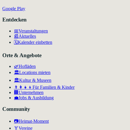
Google Play
Entdecken
📅
Veranstaltungen
📰
Aktuelles
🗓️
Kalender einbetten
Orte & Angebote
🌿
Hofläden
🏛️
Locations mieten
🏛
Kultur & Museen
👨‍👩‍👧‍👦
Für Familien & Kinder
🏢
Unternehmen
💼
Jobs & Ausbildung
Community
📷
Heimat-Moment
🏅
Vereine