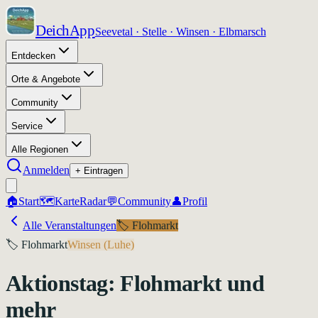
DeichApp
Seevetal · Stelle · Winsen · Elbmarsch
Entdecken
Orte & Angebote
Community
Service
Alle Regionen
Anmelden
+ Eintragen
🏠
Start
🗺️
Karte
Radar
💬
Community
👤
Profil
Alle Veranstaltungen
🏷️
Flohmarkt
🏷️
Flohmarkt
Winsen (Luhe)
Aktionstag: Flohmarkt und
mehr