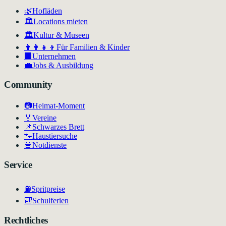
🌿
Hofläden
🏛️
Locations mieten
🏛
Kultur & Museen
👨‍👩‍👧‍👦
Für Familien & Kinder
🏢
Unternehmen
💼
Jobs & Ausbildung
Community
📷
Heimat-Moment
🏅
Vereine
📌
Schwarzes Brett
🐾
Haustiersuche
🚨
Notdienste
Service
⛽
Spritpreise
🎒
Schulferien
Rechtliches