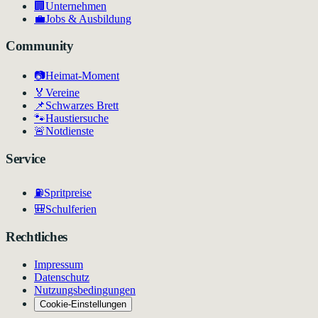
🏢
Unternehmen
💼
Jobs & Ausbildung
Community
📷
Heimat-Moment
🏅
Vereine
📌
Schwarzes Brett
🐾
Haustiersuche
🚨
Notdienste
Service
⛽
Spritpreise
🎒
Schulferien
Rechtliches
Impressum
Datenschutz
Nutzungsbedingungen
Cookie-Einstellungen