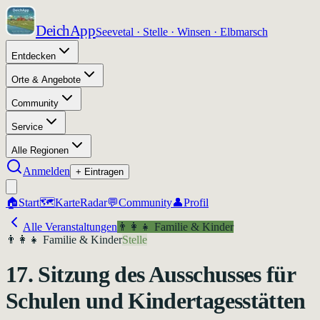
DeichApp
Seevetal · Stelle · Winsen · Elbmarsch
Entdecken
Orte & Angebote
Community
Service
Alle Regionen
Anmelden
+ Eintragen
🏠
Start
🗺️
Karte
Radar
💬
Community
👤
Profil
Alle Veranstaltungen
👨‍👩‍👧
Familie & Kinder
👨‍👩‍👧
Familie & Kinder
Stelle
17. Sitzung des Ausschusses für
Schulen und Kindertagesstätten