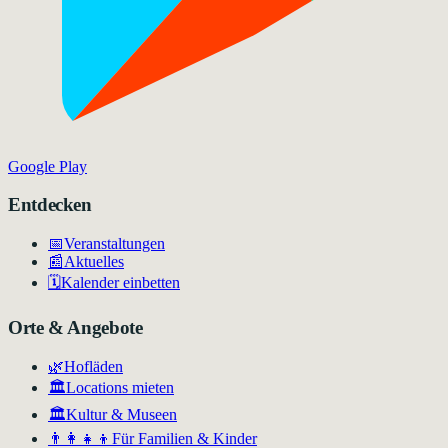
Google Play
Entdecken
📅
Veranstaltungen
📰
Aktuelles
🗓️
Kalender einbetten
Orte & Angebote
🌿
Hofläden
🏛️
Locations mieten
🏛
Kultur & Museen
👨‍👩‍👧‍👦
Für Familien & Kinder