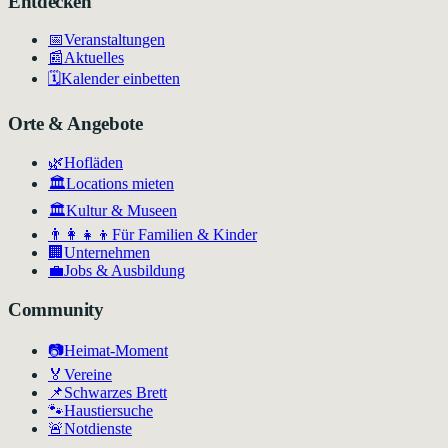
Entdecken
📅
Veranstaltungen
📰
Aktuelles
🗓️
Kalender einbetten
Orte & Angebote
🌿
Hofläden
🏛️
Locations mieten
🏛
Kultur & Museen
👨‍👩‍👧‍👦
Für Familien & Kinder
🏢
Unternehmen
💼
Jobs & Ausbildung
Community
📷
Heimat-Moment
🏅
Vereine
📌
Schwarzes Brett
🐾
Haustiersuche
🚨
Notdienste