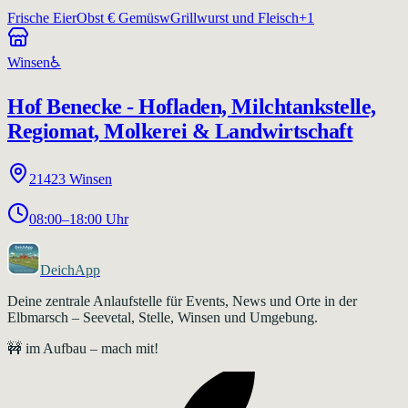
Frische Eier
Obst € Gemüsw
Grillwurst und Fleisch
+
1
Winsen
♿
Hof Benecke - Hofladen, Milchtankstelle,
Regiomat, Molkerei & Landwirtschaft
21423
Winsen
08:00–18:00 Uhr
DeichApp
Deine zentrale Anlaufstelle für Events, News und Orte in der
Elbmarsch – Seevetal, Stelle, Winsen und Umgebung.
🚧 im Aufbau – mach mit!