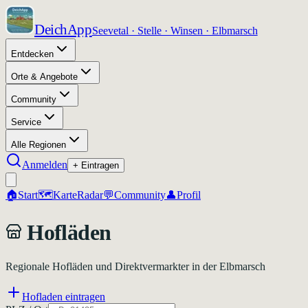
DeichApp
Seevetal · Stelle · Winsen · Elbmarsch
Entdecken
Orte & Angebote
Community
Service
Alle Regionen
Anmelden
+ Eintragen
🏠
Start
🗺️
Karte
Radar
💬
Community
👤
Profil
Hofläden
Regionale Hofläden und Direktvermarkter in der Elbmarsch
Hofladen eintragen