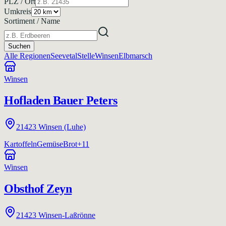
PLZ / Ort
Umkreis
Sortiment / Name
Suchen
Alle Regionen
Seevetal
Stelle
Winsen
Elbmarsch
Winsen
Hofladen Bauer Peters
21423
Winsen (Luhe)
Kartoffeln
Gemüse
Brot
+
11
Winsen
Obsthof Zeyn
21423
Winsen-Laßrönne