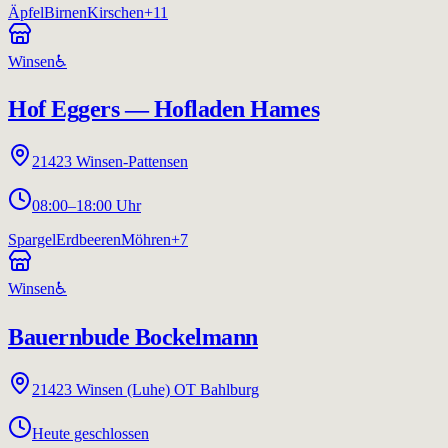
Äpfel
Birnen
Kirschen
+
11
Winsen
♿
Hof Eggers — Hofladen Hames
21423
Winsen-Pattensen
08:00–18:00 Uhr
Spargel
Erdbeeren
Möhren
+
7
Winsen
♿
Bauernbude Bockelmann
21423
Winsen (Luhe) OT Bahlburg
Heute geschlossen